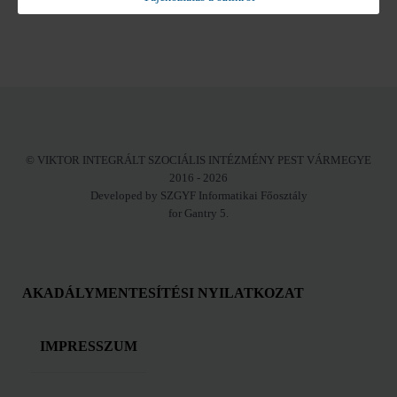
© VIKTOR INTEGRÁLT SZOCIÁLIS INTÉZMÉNY PEST VÁRMEGYE
2016 - 2026
Developed by SZGYF Informatikai Főosztály
for Gantry 5.
AKADÁLYMENTESÍTÉSI NYILATKOZAT
IMPRESSZUM