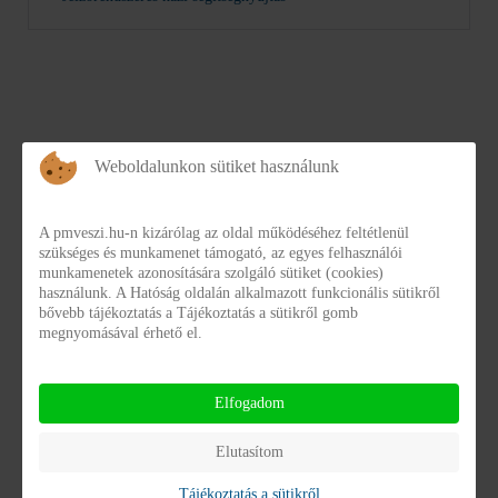
Weboldalunkon sütiket használunk
Intézményi Térítési Díj
A pmveszi.hu-n kizárólag az oldal működéséhez feltétlenül
szükséges és munkamenet támogató, az egyes felhasználói
munkamenetek azonosítására szolgáló sütiket (cookies)
használunk. A Hatóság oldalán alkalmazott funkcionális sütikről
Intézményünk székhelyén és telephelyein:
bővebb tájékoztatás a Tájékoztatás a sütikről gomb
megnyomásával érhető el.
2023. április 1. napjától érvényes
intézményi térítési
díjakat az alábbi közlemény tartalmazza:
Elfogadom
Közlemény letöltése
Elutasítom
Tájékoztatás a sütikről