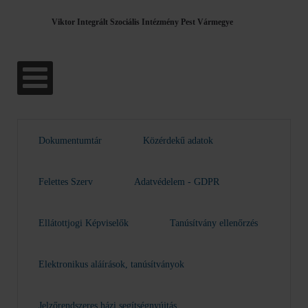
Viktor Integrált Szociális Intézmény Pest Vármegye
Dokumentumtár
Közérdekű adatok
Felettes Szerv
Adatvédelem - GDPR
Ellátottjogi Képviselők
Tanúsítvány ellenőrzés
Elektronikus aláírások, tanúsítványok
Jelzőrendszeres házi segítségnyújtás