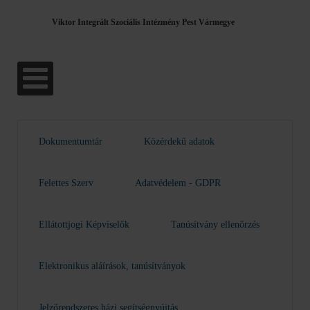
Viktor Integrált Szociális Intézmény Pest Vármegye
Dokumentumtár
Közérdekű adatok
Felettes Szerv
Adatvédelem - GDPR
Ellátottjogi Képviselők
Tanúsítvány ellenőrzés
Elektronikus aláírások, tanúsítványok
Jelzőrendszeres házi segítségnyújtás