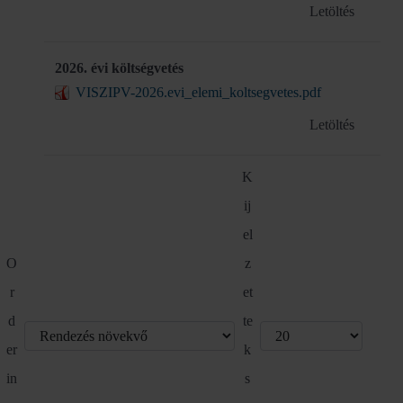
Letöltés
2026. évi költségvetés
VISZIPV-2026.evi_elemi_koltsegvetes.pdf
Letöltés
K
ij
el
O
z
r
et
d
te
er
k
in
s