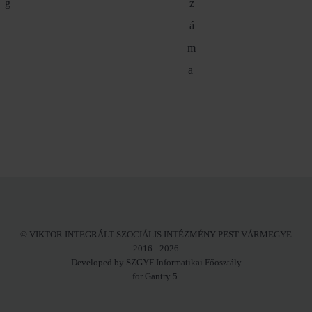
g
z
á
m
a
© VIKTOR INTEGRÁLT SZOCIÁLIS INTÉZMÉNY PEST VÁRMEGYE
2016 - 2026
Developed by SZGYF Informatikai Főosztály
for Gantry 5.