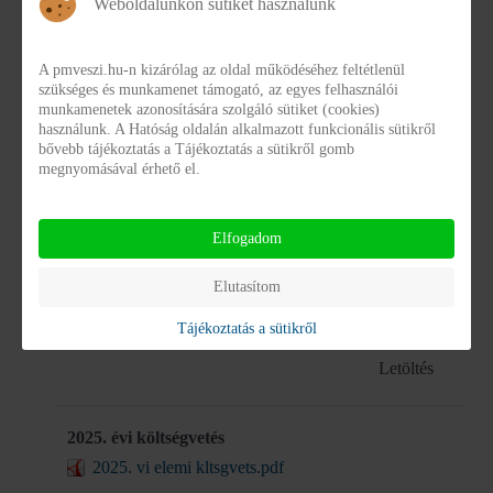
2022. éves költségvetés
Weboldalunkon sütiket használunk
pmveszi_elemi koltsegvetes_2022.pdf
A pmveszi.hu-n kizárólag az oldal működéséhez feltétlenül
Letöltés
szükséges és munkamenet támogató, az egyes felhasználói
munkamenetek azonosítására szolgáló sütiket (cookies)
használunk. A Hatóság oldalán alkalmazott funkcionális sütikről
2023. évi költségvetés
bővebb tájékoztatás a Tájékoztatás a sütikről gomb
megnyomásával érhető el.
PMVESZI_2023_EVI_ELEMI_KOLTSEGVET
ES.pdf
Letöltés
Elfogadom
Elutasítom
2024. évi költségvetés
2024. vi elemi kltsgvets.pdf
Tájékoztatás a sütikről
Letöltés
2025. évi költségvetés
2025. vi elemi kltsgvets.pdf