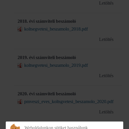
Letöltés
2018. évi számviteli beszámoló
koltsegvetesi_beszamolo_2018.pdf
Letöltés
2019. évi számviteli beszámoló
koltsegvetesi_beszamolo_2019.pdf
Letöltés
2020. évi számviteli beszámoló
pmveszi_eves_koltsgvetesi_beszamolo_2020.pdf
Letöltés
Weboldalunkon sütiket használunk