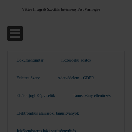
Viktor Integrált Szociális Intézmény Pest Vármegye
Dokumentumtár
Közérdekű adatok
Felettes Szerv
Adatvédelem - GDPR
Ellátottjogi Képviselők
Tanúsítvány ellenőrzés
Elektronikus aláírások, tanúsítványok
Jelzőrendszeres házi segítségnyújtás