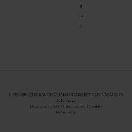
á
m
a
© VIKTOR INTEGRÁLT SZOCIÁLIS INTÉZMÉNY PEST VÁRMEGYE
2016 - 2026
Developed by SZGYF Informatikai Főosztály
for Gantry 5.