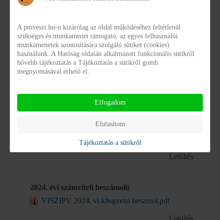
2021. évi számviteli beszámoló
pmveszi_eves koltsegvetesi beszamolo_2021.pdf
A pmveszi.hu-n kizárólag az oldal működéséhez feltétlenül
Letöltés
szükséges és munkamenet támogató, az egyes felhasználói
munkamenetek azonosítására szolgáló sütiket (cookies)
használunk. A Hatóság oldalán alkalmazott funkcionális sütikről
bővebb tájékoztatás a Tájékoztatás a sütikről gomb
2022. évi számviteli beszámoló
megnyomásával érhető el.
pmveszi_eves koltsegvetesi_beszamolo_2022.pdf
Letöltés
Elfogadom
Elutasítom
2023. évi számviteli beszámoló
VISZIPV 2023. vi kltsgvetsi beszmol.pdf
Tájékoztatás a sütikről
Letöltés
2024. évi számviteli beszámoló
VISZIPV 2024. vi kltsgvetsi beszmol.pdf
Letöltés