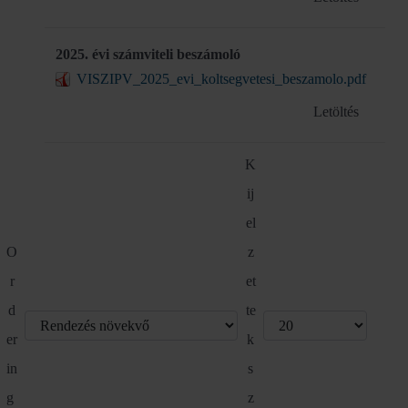
2025. évi számviteli beszámoló
VISZIPV_2025_evi_koltsegvetesi_beszamolo.pdf
Letöltés
K
ij
el
O
z
r
et
d
te
er
k
in
s
g
z